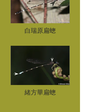
白瑞原扁蟌
緒方華扁蟌