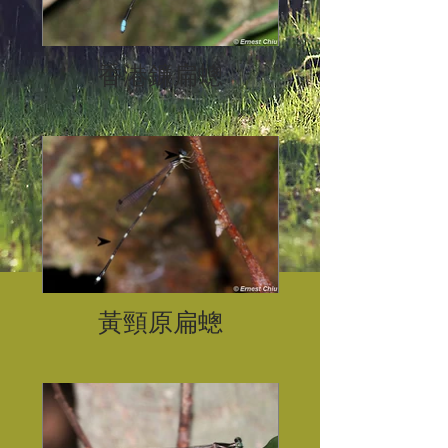
香港鐮扁蟌
黃頸原扁蟌