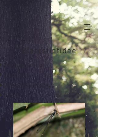
Platystictidae
Abdomen slender
Wing narrow and short
Wing “petiole” long
Weak fliers